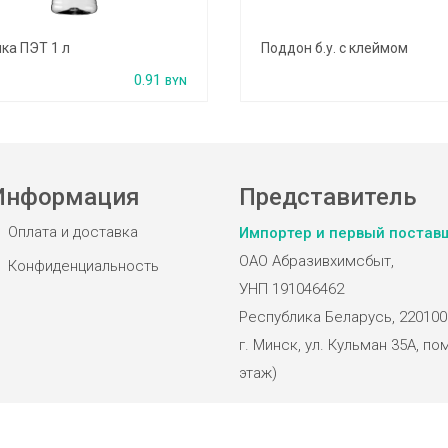
ка ПЭТ 1 л
Поддон б.у. с клеймом
0.91
BYN
Информация
Представитель
Оплата и доставка
Импортер и первый постав
ОАО Абразивхимсбыт,
Конфиденциальность
УНП 191046462
Республика Беларусь, 220100
г. Минск, ул. Кульман 35А, пом
этаж)