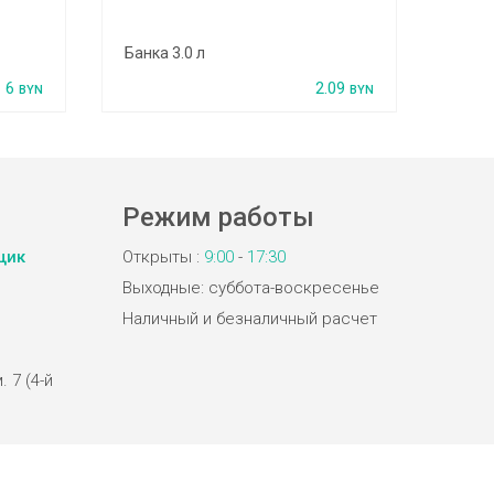
Банка 3.0 л
Жест
6
2.09
BYN
BYN
Режим работы
щик
Открыты :
9:00
-
17:30
Выходные: суббота-воскресенье
Наличный и безналичный расчет
. 7 (4-й