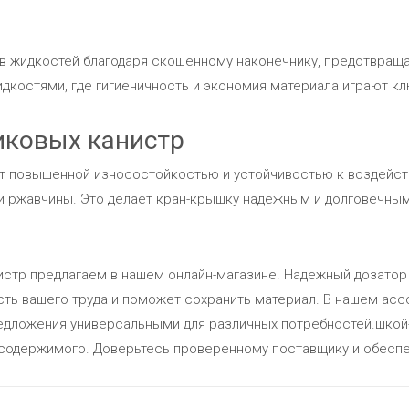
в жидкостей благодаря скошенному наконечнику, предотвраща
дкостями, где гигиеничность и экономия материала играют к
иковых канистр
ет повышенной износостойкостью и устойчивостью к воздейст
и ржавчины. Это делает кран-крышку надежным и долговечны
истр предлагаем в нашем онлайн-магазине. Надежный дозатор
сть вашего труда и поможет сохранить материал. В нашем ас
редложения универсальными для различных потребностей.шкой
одержимого. Доверьтесь проверенному поставщику и обеспеч