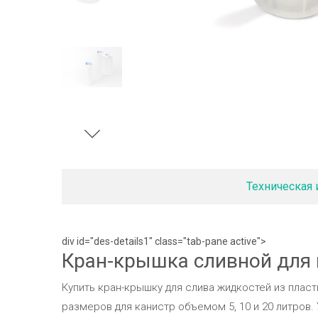
Техническая
div id="des-details1" class="tab-pane active">
Кран-крышка сливной для 
Купить кран-крышку для слива жидкостей из плас
размеров для канистр объемом 5, 10 и 20 литров