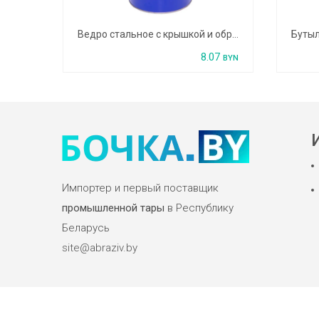
Банка 1л для химпродуктов №5 (1л) с RL-кольцом
Ведро стальное с крышкой и обручем 5 л
Бутыл
87
8.07
BYN
BYN
Импортер и первый поставщик
промышленной тары
в Республику
Беларусь
site@abraziv.by